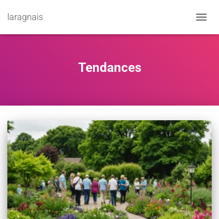
laragnais
TOGGL
Tendances