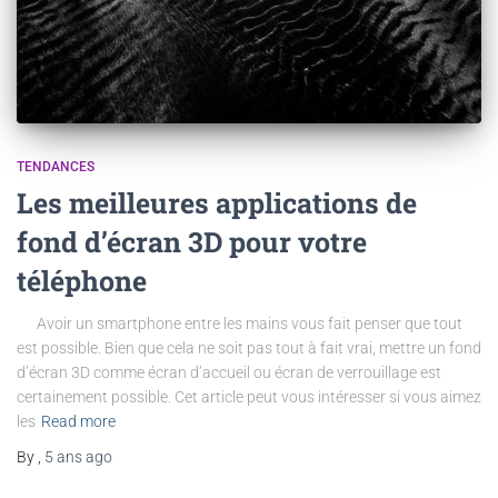
TENDANCES
Les meilleures applications de
fond d’écran 3D pour votre
téléphone
Avoir un smartphone entre les mains vous fait penser que tout
est possible. Bien que cela ne soit pas tout à fait vrai, mettre un fond
d’écran 3D comme écran d’accueil ou écran de verrouillage est
certainement possible. Cet article peut vous intéresser si vous aimez
les
Read more
By
,
5 ans
ago