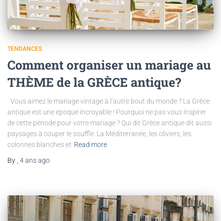
TENDANCES
Comment organiser un mariage au
THÈME de la GRÈCE antique?
Vous aimez le mariage vintage à l’autre bout du monde ? La Grèce
antique est une époque incroyable ! Pourquoi ne pas vous inspirer
de cette période pour votre mariage ? Qui dit Grèce antique dit aussi
paysages à couper le souffle. La Méditerranée, les oliviers, les
colonnes blanches et
Read more
By
,
4 ans
ago