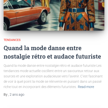
TENDANCES
Quand la mode danse entre
nostalgie rétro et audace futuriste
Quand la mode danse entre nostalgie rétro et audace futuriste Les
tendances mode actuelle oscillent entre un savoureux retour aux
sources et une exploration audacieuse vers l’avenir. C’est fascinant
de voir à quel point la mode se réinvente en puisant dans un passé
riche tout en incorporant des éléments futuristes.
Read more
By
,
2 ans
ago