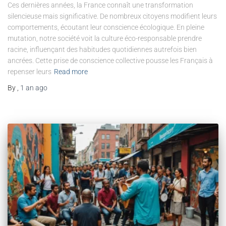
Ces dernières années, la France connaît une transformation
silencieuse mais significative. De nombreux citoyens modifient leurs
comportements, écoutant leur conscience écologique. En pleine
mutation, notre société voit la culture éco-responsable prendre
racine, influençant des habitudes quotidiennes autrefois bien
ancrées. Cette prise de conscience collective pousse les Français à
repenser leurs
Read more
By
,
1 an
ago