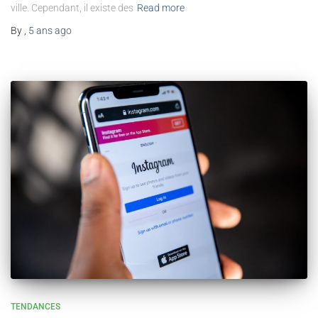
ville. Cependant, il existe des
Read more
By
,
5 ans
ago
TENDANCES