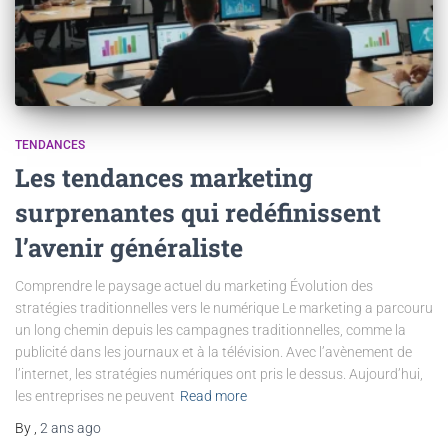
TENDANCES
Les tendances marketing
surprenantes qui redéfinissent
l’avenir généraliste
Comprendre le paysage actuel du marketing Évolution des
stratégies traditionnelles vers le numérique Le marketing a parcouru
un long chemin depuis les campagnes traditionnelles, comme la
publicité dans les journaux et à la télévision. Avec l’avènement de
l’internet, les stratégies numériques ont pris le dessus. Aujourd’hui,
les entreprises ne peuvent
Read more
By
,
2 ans
ago