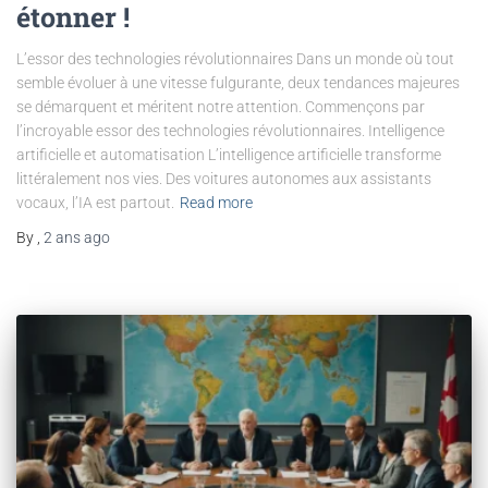
étonner !
L’essor des technologies révolutionnaires Dans un monde où tout
semble évoluer à une vitesse fulgurante, deux tendances majeures
se démarquent et méritent notre attention. Commençons par
l’incroyable essor des technologies révolutionnaires. Intelligence
artificielle et automatisation L’intelligence artificielle transforme
littéralement nos vies. Des voitures autonomes aux assistants
vocaux, l’IA est partout.
Read more
By
,
2 ans
ago