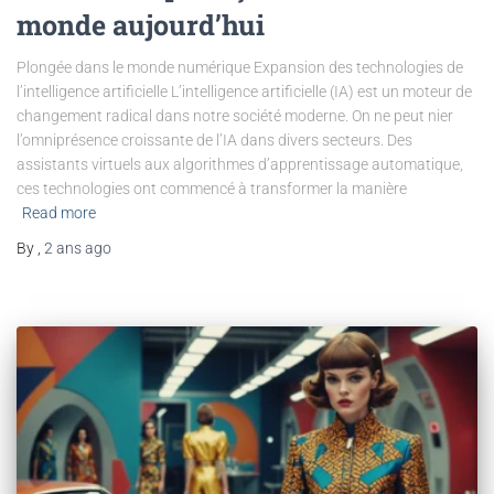
monde aujourd’hui
Plongée dans le monde numérique Expansion des technologies de
l’intelligence artificielle L’intelligence artificielle (IA) est un moteur de
changement radical dans notre société moderne. On ne peut nier
l’omniprésence croissante de l’IA dans divers secteurs. Des
assistants virtuels aux algorithmes d’apprentissage automatique,
ces technologies ont commencé à transformer la manière
Read more
By
,
2 ans
ago