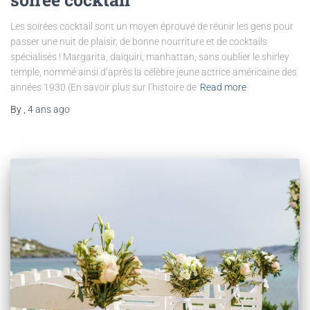
Les soirées cocktail sont un moyen éprouvé de réunir les gens pour
passer une nuit de plaisir, de bonne nourriture et de cocktails
spécialisés ! Margarita, daïquiri, manhattan, sans oublier le shirley
temple, nommé ainsi d’après la célèbre jeune actrice américaine des
années 1930 (En savoir plus sur l’histoire de
Read more
By
,
4 ans
ago