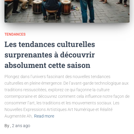
TENDANCES
Les tendances culturelles
surprenantes à découvrir
absolument cette saison
Plongez dans l’univers fascinant des nouvelles tendances
culturelles en pleine émergence. De l’avant-garde technologique aux
traditions ressuscitées, explorez ce qui façonne la culture
contemporaine et découvrez comment cela influence notre façon de
consommer l’art, les traditions et les mouvements sociaux. Les
Nouvelles Expressions Artistiques Art Numérique et Réalité
Augmentée Ah,
Read more
By
,
2 ans
ago