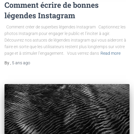
Comment écrire de bonnes
légendes Instagram
Comment créer de superbes légendes Instagram Captionnez les
photos Instagram pour engager le public et l’inciter à agir.
Découvrez nos astuces de légendes instagram qui vous aideront à
faire en sorte que les utilisateurs restent plus longtemps sur votre
page et à stimuler l’engagement. Vous verrez dans
Read more
By
,
5 ans
ago