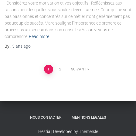
Considérez votre motivation et vos objectifs Réfléchissez aux
raisons pour lesquelles vous voulez devenir actrice. Ceux qui ne sont
pas passionnés et concentrés sur ce métier n’ont généralement pas
beaucoup de succès. Marc souligne l’importance de prendre ce
processus au sérieux dans son conseil : « Assurez-vous de
comprendre
Read more
By
,
5 ans
ago
1
2
SUIVANT
NOUS CONTACTER
MENTIONS LÉGALES
Hestia | Developed by
ThemeIsle