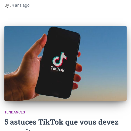
By
,
4 ans
ago
TENDANCES
5 astuces TikTok que vous devez