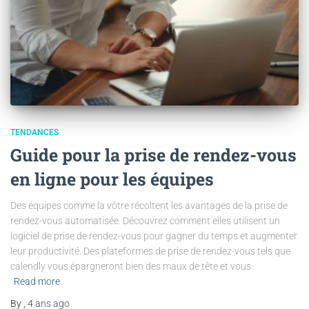
TENDANCES
Guide pour la prise de rendez-vous
en ligne pour les équipes
Des équipes comme la vôtre récoltent les avantages de la prise de
rendez-vous automatisée. Découvrez comment elles utilisent un
logiciel de prise de rendez-vous pour gagner du temps et augmenter
leur productivité. Des plateformes de prise de rendez-vous tels que
calendly vous épargneront bien des maux de tête et vous
Read more
By
,
4 ans
ago