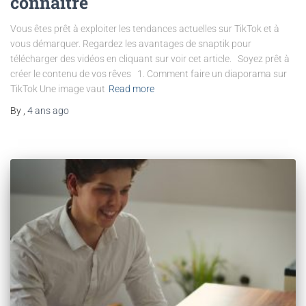
connaître
Vous êtes prêt à exploiter les tendances actuelles sur TikTok et à
vous démarquer. Regardez les avantages de snaptik pour
télécharger des vidéos en cliquant sur voir cet article. Soyez prêt à
créer le contenu de vos rêves 1. Comment faire un diaporama sur
TikTok Une image vaut
Read more
By
,
4 ans
ago