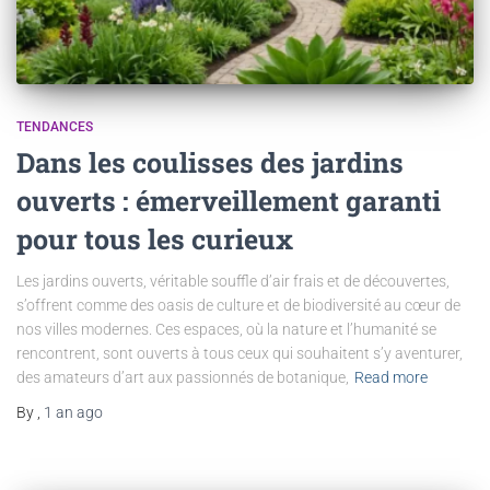
TENDANCES
Dans les coulisses des jardins
ouverts : émerveillement garanti
pour tous les curieux
Les jardins ouverts, véritable souffle d’air frais et de découvertes,
s’offrent comme des oasis de culture et de biodiversité au cœur de
nos villes modernes. Ces espaces, où la nature et l’humanité se
rencontrent, sont ouverts à tous ceux qui souhaitent s’y aventurer,
des amateurs d’art aux passionnés de botanique,
Read more
By
,
1 an
ago