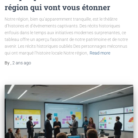
région qui vont vous étonner
Notre région, bien qu’apparemment tranquille, est le théâtre
d’histoires et d’événements captivants. Des récits historiques
enfouis dans le temps aux initiatives modernes surprenantes, ce
tableau offre un aperçu fascinant de notre patrimoine et de notre
avenir. Les récits historiques oubliés Des personnages méconnus
qui ont marqué l’histoire locale Notre région,
Read more
By
,
2 ans
ago