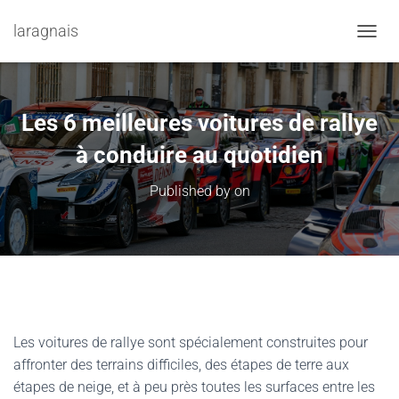
laragnais
TOGGL
Les 6 meilleures voitures de rallye
à conduire au quotidien
Published by
on
Les voitures de rallye sont spécialement construites pour
affronter des terrains difficiles, des étapes de terre aux
étapes de neige, et à peu près toutes les surfaces entre les