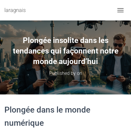
laragnais
TOGGL
Plongée insolite dans les
tendances qui façonnent notre
monde aujourd’hui
Published by
on
Plongée dans le monde
numérique