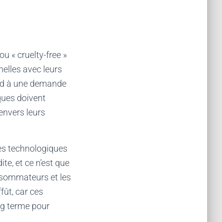
u « cruelty-free »
nelles avec leurs
ond à une demande
ques doivent
envers leurs
ées technologiques
e, et ce n’est que
onsommateurs et les
fût, car ces
ng terme pour