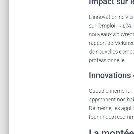
Impact sur l
L’innovation ne vie
sur l’emploi :
« L’IA 
nouveaux s’ouvrent,
rapport de McKinsey
de nouvelles compét
professionnelle.
Innovations 
Quotidiennement, l’
apprennent nos hab
De même, les applic
fournir des recomm
La montée