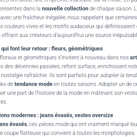
présentes dans la
nouvelle collection
de chaque saison. 
 avec une fraîcheur inégalée, nous rappelant que certain
 couleurs vives et les motifs audacieux qui définissaient
, offrant aux créateurs d’aujourd’hui une source inépuisable
qui font leur retour : fleurs, géométriques
floraux et géométriques s’invitent à nouveau dans nos
art
 des décennies passées, refont surface, enrichissant not
nostalgie rafraîchie. Ils sont parfaits pour
adopter la ten
oks de
tendance mode
en toutes saisons. Adopter un de ce
r une part de l’histoire de la mode en mâtinant son vesti
rés.
ions modernes : jeans évasés, vestes oversize
eans évasés
, ces
pièces mode
qui ont vraiment marqué leur 
e coupe flatteuse qui convient à toutes les morphologies.