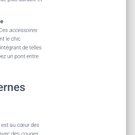
ue
 Ces
accessoires
t le chic
ntégrant de telles
éez un pont entre
ernes
i est au cœur des
avec des
coupes