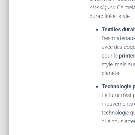
classiques
. Ce mél
durabilité et style.
Textiles dura
Des matériaux
avec des
coup
pour le
printe
style, mais a
planète.
Technologie p
Le futur n’est
mouvements ou 
technologie qu
que nous atten