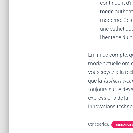
continuent d’i
mode
authenti
moderne. Ces i
une esthétique
l’héritage du 
En fin de compte, qu
mode actuelle ont ce
vous soyez à la re
que la
fashion wee
toujours sur le dev
expressions de la m
innovations technol
Categories:
TENDANCES