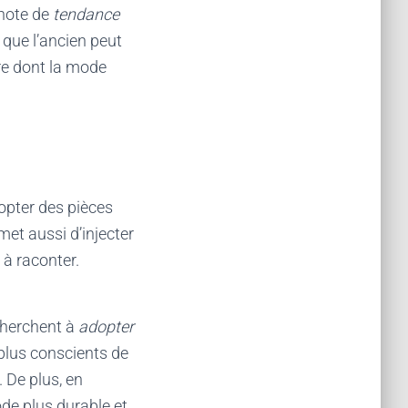
 note de
tendance
 que l’ancien peut
ère dont la mode
opter des pièces
et aussi d’injecter
à raconter.
cherchent à
adopter
plus conscients de
. De plus, en
de plus durable et