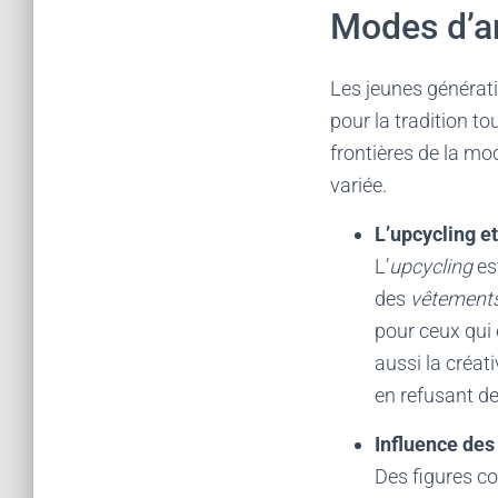
Modes d’an
Les jeunes générat
pour la tradition t
frontières de la mo
variée.
L’upcycling et
L’
upcycling
es
des
vêtements
pour ceux qui
aussi la créati
en refusant d
Influence des
Des figures 