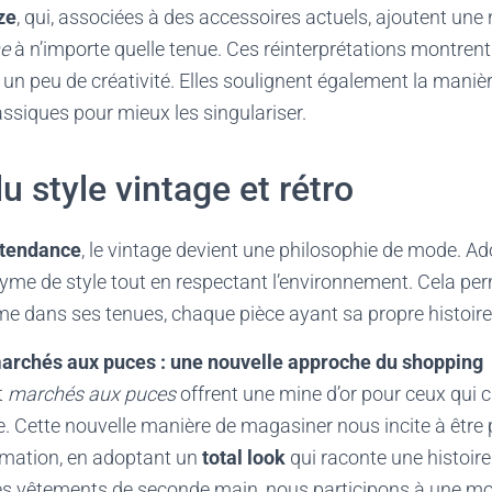
ze
, qui, associées à des accessoires actuels, ajoutent une
e
à n’importe quelle tenue. Ces réinterprétations montrent
 un peu de créativité. Elles soulignent également la mani
lassiques pour mieux les singulariser.
u style vintage et rétro
tendance
, le vintage devient une philosophie de mode. Ad
me de style tout en respectant l’environnement. Cela perm
e dans ses tenues, chaque pièce ayant sa propre histoire 
marchés aux puces : une nouvelle approche du shopping
t
marchés aux puces
offrent une mine d’or pour ceux qui 
. Cette nouvelle manière de magasiner nous incite à être 
mation, en adoptant un
total look
qui raconte une histoire
es vêtements de seconde main, nous participons à une mo