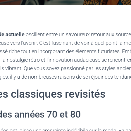
e actuelle
oscillent entre un savoureux retour aux source
use vers l’avenir. C’est fascinant de voir à quel point la m
ssé riche tout en incorporant des éléments futuristes. 
 la nostalgie rétro et l’innovation audacieuse se rencontre
ais vibrant. Que vous soyez passionné par les styles ancien
ies, il y a de nombreuses raisons de se réjouir des tendan
s classiques revisités
des années 70 et 80
es ont laissé une empreinte indélébile sur la mode. En par