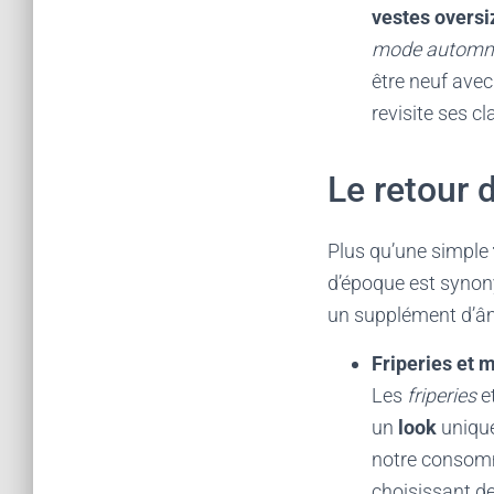
vestes oversi
mode automn
être neuf avec
revisite ses c
Le retour d
Plus qu’une simple
d’époque est synony
un supplément d’âm
Friperies et 
Les
friperies
e
un
look
unique
notre consom
choisissant d