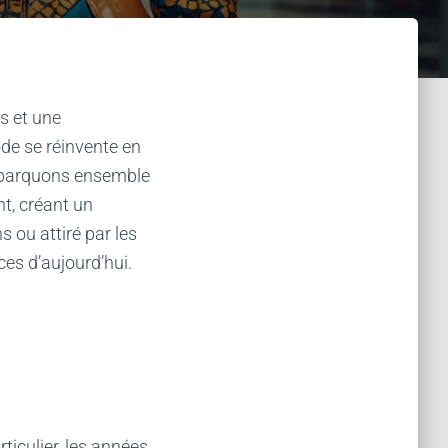
s et une
ode se réinvente en
Embarquons ensemble
nt, créant un
s ou attiré par les
ces d’aujourd’hui.
ticulier, les années