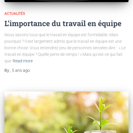
ACTUALITÉS
L’importance du travail en équipe
Nous savons tous que le travail en équipe est formidable. Mais
pourquoi ? Il est largement admis que le travail en équipe est une
bonne chose. Vous entendrez peu de personnes sensées dire : » Le
travail en équipe ? Quelle perte de temps ! » Mais qu’est-ce qui fait
que
Read more
By
,
5 ans
ago