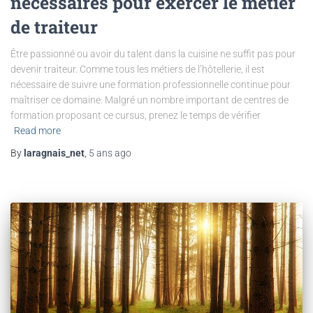
nécessaires pour exercer le métier
de traiteur
Être passionné ou avoir du talent dans la cuisine ne suffit pas pour
devenir traiteur. Comme tous les métiers de l’hôtellerie, il est
nécessaire de suivre une formation professionnelle continue pour
maîtriser ce domaine. Malgré un nombre important de centres de
formation proposant ce cursus, prenez le temps de vérifier
Read more
By
laragnais_net
,
5 ans
ago