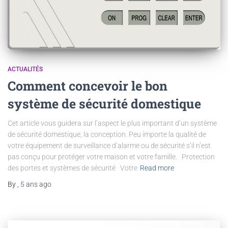
ACTUALITÉS
Comment concevoir le bon
système de sécurité domestique
Cet article vous guidera sur l’aspect le plus important d’un système
de sécurité domestique, la conception. Peu importe la qualité de
votre équipement de surveillance d’alarme ou de sécurité s’il n’est
pas conçu pour protéger votre maison et votre famille. Protection
des portes et systèmes de sécurité Votre
Read more
By
,
5 ans
ago