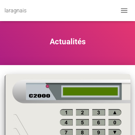
laragnais
TOGGL
Actualités