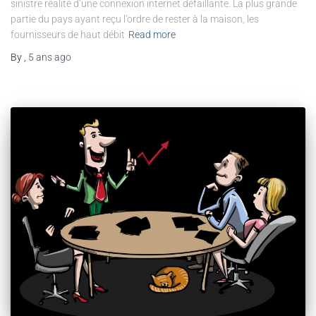
sinistre réalité d’une connexion internet défaillante. La plus grande
partie du pays ayant reçu l’ordre de rester à la maison, les
fournisseurs de haut débit
Read more
By
,
5 ans
ago