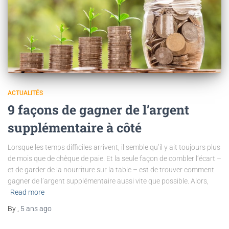
ACTUALITÉS
9 façons de gagner de l’argent
supplémentaire à côté
Lorsque les temps difficiles arrivent, il semble qu’il y ait toujours plus
de mois que de chèque de paie. Et la seule façon de combler l’écart –
et de garder de la nourriture sur la table – est de trouver comment
gagner de l’argent supplémentaire aussi vite que possible. Alors,
Read more
By
,
5 ans
ago