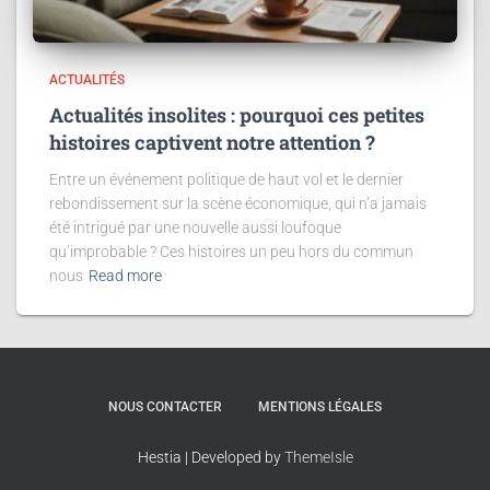
ACTUALITÉS
Actualités insolites : pourquoi ces petites
histoires captivent notre attention ?
Entre un événement politique de haut vol et le dernier
rebondissement sur la scène économique, qui n’a jamais
été intrigué par une nouvelle aussi loufoque
qu’improbable ? Ces histoires un peu hors du commun
nous
Read more
NOUS CONTACTER
MENTIONS LÉGALES
Hestia | Developed by
ThemeIsle