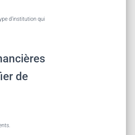
pe d’institution qui
inancières
ier de
ents.