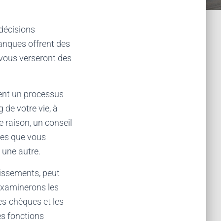
 décisions
banques offrent des
t vous verseront des
ment un processus
de votre vie, à
e raison, un conseil
ires que vous
 une autre.
tissements, peut
 examinerons les
es-chèques et les
les fonctions