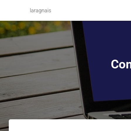
laragnais
Com