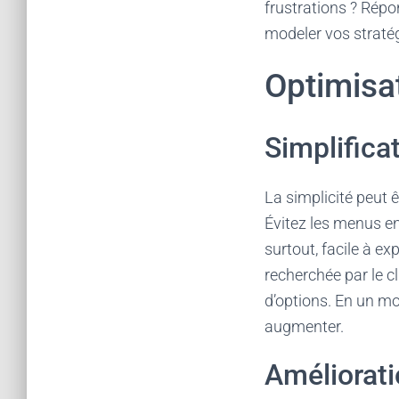
frustrations ? Répo
modeler vos stratég
Optimisat
Simplifica
La simplicité peut ê
Évitez les menus en
surtout, facile à exp
recherchée par le c
d’options. En un mot
augmenter.
Améliorati