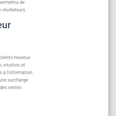
 permettra de
n révélateurs.
eur
 clients heureux.
intuitive, et
ès à l’information
r une surcharge
n des ventes