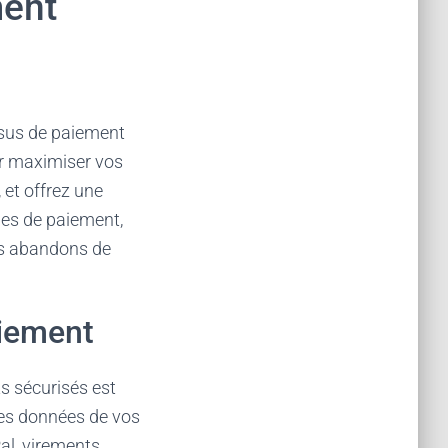
ment
ssus de paiement
ur maximiser vos
 et offrez une
es de paiement,
les abandons de
aiement
s sécurisés est
 les données de vos
al, virements