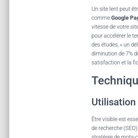
Un site lent peut êt
comme
Google Pa
vitesse de votre sit
pour accélérer le t
des études, « un d
diminution de 7% du
satisfaction et la fi
Techniqu
Utilisatio
Être visible est es
de recherche (SEO)
stratégie de mots-c