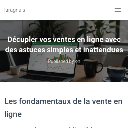
laragnais
TOGGL
Décupler vos ventes en ligne avec
des astuces simples et inattendues
Published by
on
Les fondamentaux de la vente en
ligne