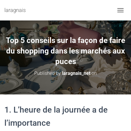
laragnais
TOGGL
Top 5 conseils sur la façon de faire
du shopping dans les marchés aux
puces
Published by
laragnais_net
on
1. L’heure de la journée a de
l’importance