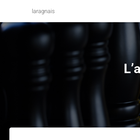
laragnais
L’