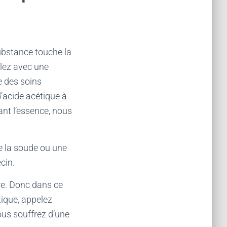
ubstance touche la
llez avec une
e des soins
’acide acétique à
ant l’essence, nous
de la soude ou une
cin.
re. Donc dans ce
itique, appelez
us souffrez d’une