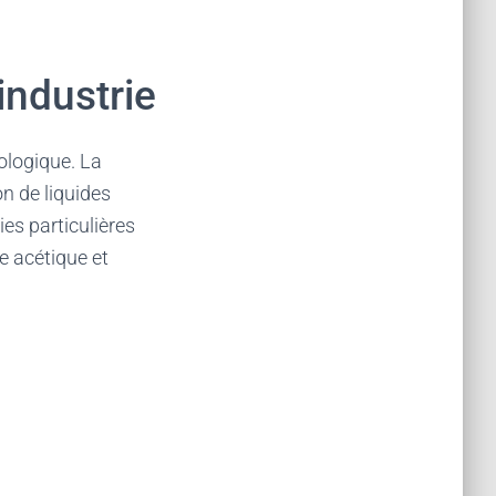
industrie
ologique. La
on de liquides
es particulières
e acétique et