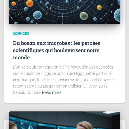
SCIENCES
Du boson aux microbes : les percées
scientifiques qui bouleversent notre
monde
L’univers subatomique en pleine révolution Les avancées
sur le boson de Higgs Le boson de Higgs, cette particule
énigmatique, fascine les physiciens depuis sa découverte
retentissante au Large Hadron Collider (LHC) en 2012.
Depuis, nombre
Read more