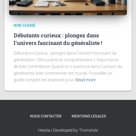
NON CLASSÉ
Débutants curieux : plongez dans
l’univers fascinant du généraliste !
Débutants curieux : plongez dans l’univers fascinant du
généraliste ! Découverte et compréhension L’importance
de bien commencer Quand on s’aventure dans l’univers du
généraliste, bien commencer est crucial. Posséder un
guide complet est essentiel pour
Read more
NOUS CONTACTER
MENTIONS LÉGALES
Hestia | Developed by
ThemeIsle