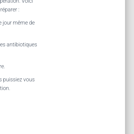
pération. Voici
éparer :
e jour même de
s antibiotiques
re.
 puissiez vous
tion.