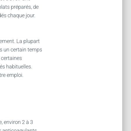
plats préparés, de
dés chaque jour.
ssement. La plupart
is un certain temps
 certaines
s habituelles.
re emploi.
, environ 2 à 3
s anticoagulants