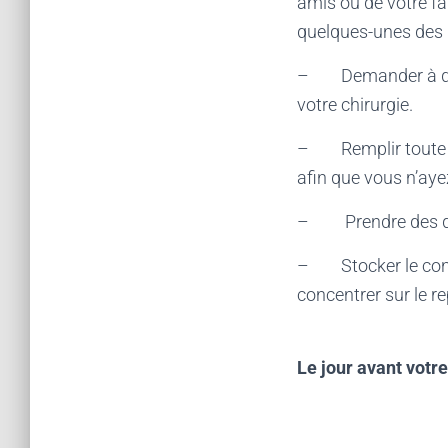
amis ou de votre fa
quelques-unes des 
– Demander à quel
votre chirurgie.
– Remplir toute o
afin que vous n’ayez
– Prendre des disp
– Stocker le congé
concentrer sur le re
Le jour avant votre