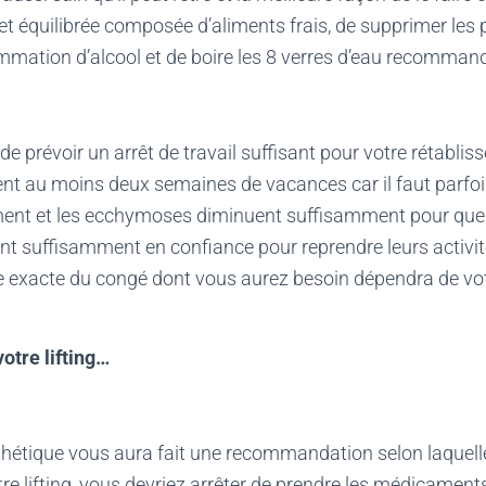
et équilibrée composée d’aliments frais, de supprimer les 
mmation d’alcool et de boire les 8 verres d’eau recomman
 de prévoir un arrêt de travail suffisant pour votre rétabli
ent au moins deux semaines de vacances car il faut parfo
ment et les ecchymoses diminuent suffisamment pour que
t suffisamment en confiance pour reprendre leurs activité
e exacte du congé dont vous aurez besoin dépendra de vot
otre lifting…
thétique vous aura fait une recommandation selon laquelle
e lifting, vous devriez arrêter de prendre les médicament